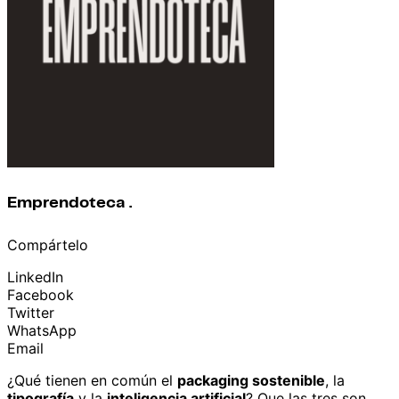
Emprendoteca .
Compártelo
LinkedIn
Facebook
Twitter
WhatsApp
Email
¿Qué tienen en común el
packaging sostenible
, la
tipografía
y la
inteligencia artificial
? Que las tres son,