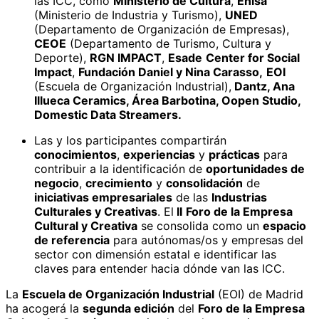
las ICC, como
Ministerio de Cultura
,
Enisa
(Ministerio de Industria y Turismo),
UNED
(Departamento de Organización de Empresas),
CEOE
(Departamento de Turismo, Cultura y
Deporte),
RGN IMPACT
,
Esade
Center for Social
Impact
,
Fundación Daniel y Nina Carasso,
EOI
(Escuela de Organización Industrial),
Dantz, Ana
Illueca Ceramics, Área Barbotina, Oopen Studio,
Domestic Data Streamers.
Las y los participantes compartirán
conocimientos
,
experiencias
y
prácticas
para
contribuir a la identificación de
oportunidades de
negocio
,
crecimiento
y
consolidación
de
iniciativas empresariales
de las
Industrias
Culturales y Creativas
. El
II
Foro de la Empresa
Cultural y Creativa
se consolida como un
espacio
de referencia
para autónomas/os y empresas del
sector con dimensión estatal e identificar las
claves para entender hacia dónde van las ICC.
La
Escuela de Organización Industrial
(EOI) de Madrid
ha acogerá la
segunda edición
del
Foro de la Empresa