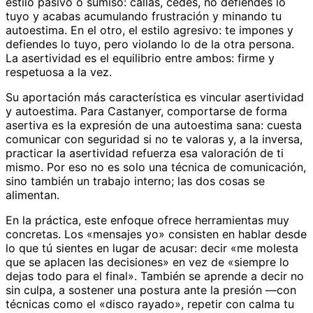
estilo pasivo o sumiso: callas, cedes, no defiendes lo
tuyo y acabas acumulando frustración y minando tu
autoestima. En el otro, el estilo agresivo: te impones y
defiendes lo tuyo, pero violando lo de la otra persona.
La asertividad es el equilibrio entre ambos: firme y
respetuosa a la vez.
Su aportación más característica es vincular asertividad
y autoestima. Para Castanyer, comportarse de forma
asertiva es la expresión de una autoestima sana: cuesta
comunicar con seguridad si no te valoras y, a la inversa,
practicar la asertividad refuerza esa valoración de ti
mismo. Por eso no es solo una técnica de comunicación,
sino también un trabajo interno; las dos cosas se
alimentan.
En la práctica, este enfoque ofrece herramientas muy
concretas. Los «mensajes yo» consisten en hablar desde
lo que tú sientes en lugar de acusar: decir «me molesta
que se aplacen las decisiones» en vez de «siempre lo
dejas todo para el final». También se aprende a decir no
sin culpa, a sostener una postura ante la presión —con
técnicas como el «disco rayado», repetir con calma tu